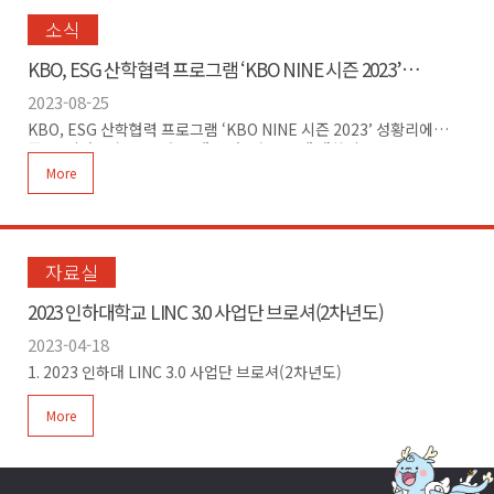
정약용 과정 (2024 외부경진대회 및 공모전 참가
지원사업) 3. 사업대상- LINC 3.0 사업단 참여 학과, 대학
소식
(원) 재학생팀 (3인 이상) 4. 사업기간2024년 4월 15일
(월)~2024년 12월 20일(금) 5. 주요내용1)
KBO, ESG 산학협력 프로그램 ‘KBO NINE 시즌 2023’
지원분야- 2024년 11월 30일(토)까지 개최되는 전국 규모 이상의
성황리에 종료
2023-08-25
각종 외부경진대회 및 공모전※ 단순 참여 형태의 일반 공모전 불가
(국토대장정, 봉사공모전 등)2)지원내용- 시제품
KBO, ESG 산학협력 프로그램 ‘KBO NINE 시즌 2023’ 성황리에
제작비, 재료구입비, 작품운송비(전문가활용비 지원 불가) 등, 팀별로
종료- 지난 5월, KBO와 10개 구단, 전국 25개 대학의 LINC3.0
최대 2,500,000원 지원 6. 신청 및 접수- 접수기간 :
사업단과 협약 체결- KBO 리그의 지속가능한 발전을 위한 산학협력
More
2024년 4월 15일(월) ~
프로그램 - 전국 200여명 대학생이 성과공유회를 통해 10개 구단에서
2024년 4월 30일 (화)- 제출서류 : 지원신청서, 참가계획서, 지도교
활용 가능한 ESG 아이디어 제안- 인하대학교는 10명의 학생이
수 추천서, 참여 학생 개인정보
참여하였으며 한국공학대학교, 경기과학기술대학교 학생 10명과
동의서, 서약서- 홈페이지 : 인하대학교 홈페이지, 인하대학교
함께 SSG 랜더스의 ESG 아이디어 발굴KBO(총재 허구연)와 10개
링크사업단 홈페이지에서 양식 다운로드 가능- 접수방법 : E-
구단 및 전국 25개 대학의 LINC3.0 사업단 및 대학혁신사업단이 지난
자료실
mail 접수 mini2525@inha.ac.kr- 문의처 : LINC 3.0 사업단
19일(토) ‘KBO NINE 시즌 2023’ 의 성과공유회를 개최하며
기업지원실 임정민 (032-860-7944) 7. 추진 일정사전수요조사▶
산학협력 프로그램을 마무리지었다. ‘KBO NINE 시즌 2023’은 KBO
2023 인하대학교 LINC 3.0 사업단 브로셔(2차년도)
모집 공고▶신청 및 접수▶선정 평가온라인 조사인하대,
리그의 지속가능한 발전을 위한 ESG 산학협력 프로그램으로, 10개
LINC3.0사업단홈페이지 공고온라인 접수발표평가(5분발표,
2023-04-18
구단 및 인하대를 비롯한 전국 25개 대학의 LINC3.0사업단 및
5분질의응답)~ 4. 12.(금)4. 15.(월)4. 15(월) ~ 4. 30(화)5. 2.
대학혁신사업단이 협약을 체결하여 약 4개월간 다양한 활동을
1. 2023 인하대 LINC 3.0 사업단 브로셔(2차년도)
(목) ▼성과 발표회◀최종 보고서 제출◀킥오프 미팅◀선정팀
진행하였다. 각 구단은 담당 학생들을 구장에 초청하여 ESG 사업에
발표,수정 계획서 제출참가팀 성과 공유 및 교류최종 보고서
관한 멘토링을 진행하였으며 참여 학생들은 구장 탐방, 관중 인터뷰
More
제출O.T. 참가팀 소개, 사업비 집행 안내수정 계획서 제출12. 20.
등을 통해 각 구단에 필요한 ESG 아이디어를 발굴하였다. 그 외에도
(금)11. 30.(토)5. 9.(목)5. 7.(화)~5. 12(일)※ 상기 일정은 변동이
온라인 멘토링, ESG 특강 등을 진행하여 학생들의 ESG 사업에 대한
있을 수 있음.8. LINC 3.0 사업단 참여학과 현황단과대학(학부)학과
이해도를 높였으며, 이를 바탕으로 약 200명의 학생들은 ‘지역
(전공)단과대학(학부)학과(전공)
환경문제 해결’ 및 ‘지역사회 공헌활동’ 사업에 대한 아이디어를