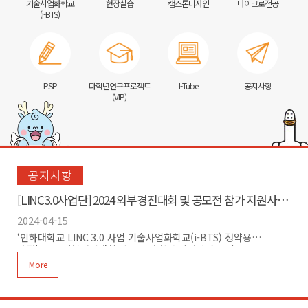
기술사업화학교
현장실습
캡스톤디자인
마이크로전공
(i-BTS)
PSP
다학년연구프로젝트
I-Tube
공지사항
(VIP)
공지사항
[LINC3.0사업단] 2024 외부경진대회 및 공모전 참가 지원사업
모집 공고
2024-04-15
‘인하대학교 LINC 3.0 사업 기술사업화학교(i-BTS) 정약용
과정’2024 외부경진대회 및 공모전 참가 지원사업 모집
공고 1. 사업목적- 재학생들의 교육·연구 성과의 확산을 위한 체계적
More
지원- 우수한 아이디어 발굴 및 개발 지원을 통한 창조적이고 혁신적인
인재 양성- 실무 역량 강화를 위해 학생들의 창의적인 인재 육성을
위한 지원 사업 운영 필요성 증대 2. 지원사업명- 기술사업화학교